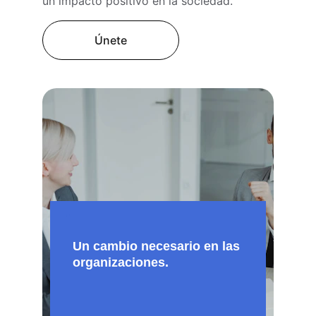
un impacto positivo en la sociedad.
Únete
"
Un cambio necesario en las 
organizaciones.