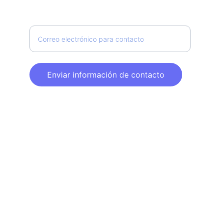
Ingrese su correo electrónico aquí
Enviar información de contacto
Teléfono: (52) 55 85 5349 18
Correo electrónico: info@wicforum.com
Dirección: Dakota núm. 71, Piso 1 Col. Nápoles, 
C.P. 03810, Alcaldía Benito Juárez, Ciudad de 
México
© 2025. All rights reserved.