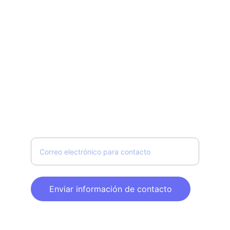
El Foro Mundial del 
Cumplimiento 
Ingrese su correo electrónico aquí
Enviar información de contacto
Teléfono: (52) 55 85 5349 18