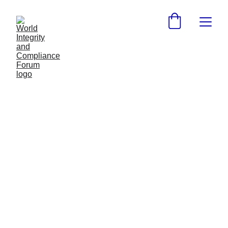
Ángel Cabrera Mendoza,
nuevo presidente de la
CNBV a partir del 1 de
septiembre
La Secretaría de Hacienda y Crédito Público (SHCP)
informa que Ángel Cabrera Mendoza ocupará la
presidencia de la Comisión Nacional Bancaria y de
Valores (CNBV) en sustitución del Dr. Jesús de la
Fuente Rodríguez
8/24/2025
1 min read