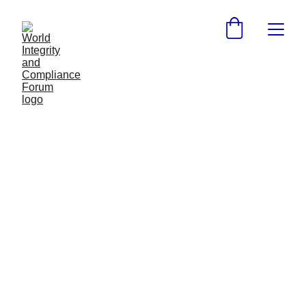
El Presente y Futuro del
Compliance en México:
Perspectivas de Notarios y
Expertos
Not. Ricardo Vargas Navarro, presidente del Consejo
del Colegio Nacional del Notariado Mexicano, reunió a
líderes en materia de Compliance en México para
promover el mejor cumplimiento tras importantes
reformas que impactan a los negocios y las empresas
mexicanas.
7/18/2025
2 min read