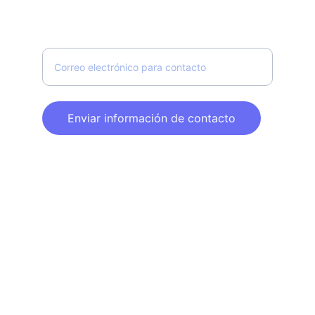
Ingrese su correo electrónico aquí
Enviar información de contacto
Teléfono: (52) 55 85 5349 18
Correo electrónico: info@wicforum.com
Dirección: Dakota núm. 71, Piso 1 Col. Nápoles, 
C.P. 03810, Alcaldía Benito Juárez, Ciudad de 
México
© 2025. All rights reserved.